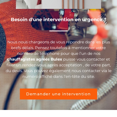
Besoin d'une intervention en urgence ?
Nous nous chargeons de vous répondre dans les plus
brefs délais. Pensez toutefois à mentionner votre
numéro de téléphone pour que l’un de nos
chauffagistes agréés Bulex
puisse vous contacter et
fixer un rendez-vous après acceptation , de votre part,
du devis. Vous pouvez également nous contacter via le
numéro affiché dans l’en-tête du site.
Demander une intervention