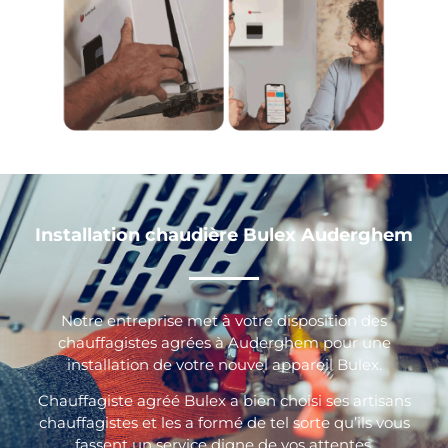
Installation chaudière Bulex Auderghem
Notre entreprise met à votre disposition des
chauffagistes agrées à Auderghem pour une
installation de votre nouvel appareil Bulex.
Chauffagiste agréé Bulex a bien choisi ses artisans
chauffagistes et les a formé de tel sorte qu’ils vous
fassent un service digne de vos attentes.