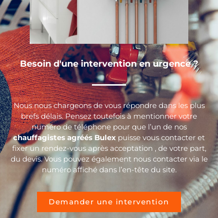
Besoin d'une intervention en urgence ?
Nous nous chargeons de vous répondre dans les plus
brefs délais. Pensez toutefois à mentionner votre
numéro de téléphone pour que l’un de nos
chauffagistes agréés Bulex
puisse vous contacter et
fixer un rendez-vous après acceptation , de votre part,
du devis. Vous pouvez également nous contacter via le
numéro affiché dans l’en-tête du site.
Demander une intervention